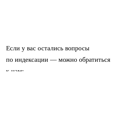
Если у вас остались вопросы
по индексации — можно обратиться
к нам:
— в мобильном приложении
«
Брусника.
Управление домами
»
;
— по телефону
+7 (343) 317 27 72
.